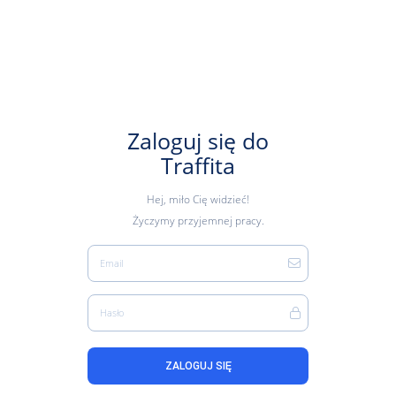
Zaloguj się do
Traffita
Hej, miło Cię widzieć!
Życzymy przyjemnej pracy.
Email
Hasło
ZALOGUJ SIĘ